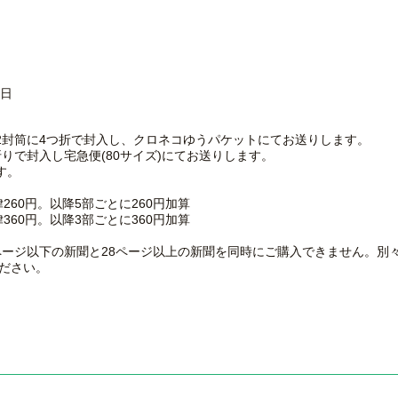
初日
2封筒に4つ折で封入し、クロネコゆうパケットにてお送りします。
りで封入し宅急便(80サイズ)にてお送りします。
す。
260円。以降5部ごとに260円加算
360円。以降3部ごとに360円加算
ページ以下の新聞と28ページ以上の新聞を同時にご購入できません。別
ください。