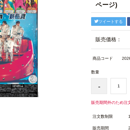
ページ)
ツイートする
販売価格：
商品コード
202
数量
-
販売期間外のため注
注文数制限
販売期間