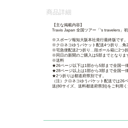
商品詳細
【主な掲載内容】
Travis Japan 全国ツアー「's travelers」
※スポーツ報知大阪本社発行最終版です。
※クロネコゆうパケット配送4つ折り…角
※宅急便配送2つ折り…段ボール箱に2つ折
※同日の新聞のご購入は5部までとなりま
※送料
★26ページ以下は1部から5部まで全国一律
★28ページ以上は1部から3部まで全国一律
★2つ折りは都道府県別です。
（注）クロネコゆうパケット配送では26
送(80サイズ、送料都道府県別)をご利用