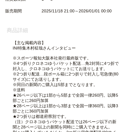
販売期間
2025/11/18 21:00～2026/01/01 00:00
商品詳細
【主な掲載内容】
INI特集木村柾哉さんインタビュー
※スポーツ報知大阪本社発行最終版です。
※4つ折りクロネコゆうパケット配送…角2封筒に4つ折で
封入し、クロネコゆうパケットにてお送りします。
※2つ折り配送…段ボール箱に2つ折りで封入し宅急便(80
サイズ)にてお送りします。
※同日の新聞のご購入は5部までとなります。
※送料
★26ページ以下は1部から5部まで全国一律260円。以降5
部ごとに260円加算
★28ページ以上は1部から3部まで全国一律360円。以降3
部ごとに360円加算
★2つ折りは都道府県別です。
（注）クロネコゆうパケット配送では26ページ以下の新
聞と28ページ以上の新聞を同時にご購入できません。