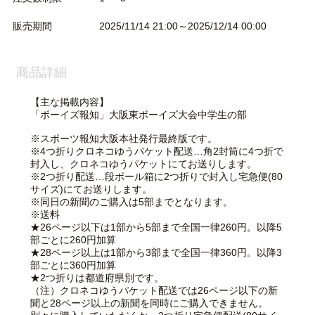
販売期間
2025/11/14 21:00～2025/12/14 00:00
商品詳細
【主な掲載内容】
「ボーイズ報知」大阪東ボーイズ大会中学生の部
※スポーツ報知大阪本社発行最終版です。
※4つ折りクロネコゆうパケット配送…角2封筒に4つ折で
封入し、クロネコゆうパケットにてお送りします。
※2つ折り配送…段ボール箱に2つ折りで封入し宅急便(80
サイズ)にてお送りします。
※同日の新聞のご購入は5部までとなります。
※送料
★26ページ以下は1部から5部まで全国一律260円。以降5
部ごとに260円加算
★28ページ以上は1部から3部まで全国一律360円。以降3
部ごとに360円加算
★2つ折りは都道府県別です。
（注）クロネコゆうパケット配送では26ページ以下の新
聞と28ページ以上の新聞を同時にご購入できません。