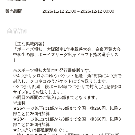
販売期間
2025/11/12 21:00～2025/12/12 00:00
商品詳細
【主な掲載内容】
「ボーイズ報知」大阪阪南1年生親善大会、奈良万葉大会
中学生の部、ボーイズリーグ出身ドラフト指名選手リス
ト
※スポーツ報知大阪本社発行最終版です。
※4つ折りクロネコゆうパケット配送…角2封筒に4つ折で
封入し、クロネコゆうパケットにてお送りします。
※2つ折り配送…段ボール箱に2つ折りで封入し宅急便(80
サイズ)にてお送りします。
※同日の新聞のご購入は5部までとなります。
※送料
★26ページ以下は1部から5部まで全国一律260円。以降5
部ごとに260円加算
★28ページ以上は1部から3部まで全国一律360円。以降3
部ごとに360円加算
★2つ折りは都道府県別です。