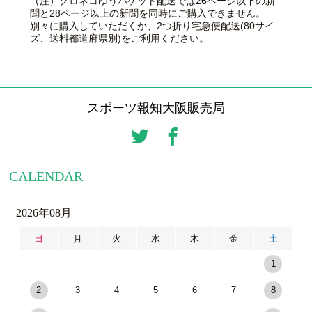
（注）クロネコゆうパケット配送では26ページ以下の新
聞と28ページ以上の新聞を同時にご購入できません。
別々に購入していただくか、2つ折り宅急便配送(80サイ
ズ、送料都道府県別)をご利用ください。
スポーツ報知大阪販売局
CALENDAR
2026年08月
日
月
火
水
木
金
土
1
2
3
4
5
6
7
8